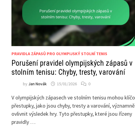
PRAVIDLA ZÁPASŮ PRO OLYMPIJSKÝ STOLNÍ TENIS
Porušení pravidel olympijských zápasů v
stolním tenisu: Chyby, tresty, varování
by
Jan Novák
15/01/2026
0
V olympijských zápasech ve stolním tenisu mohou klíč
přestupky, jako jsou chyby, tresty a varování, významně
ovlivnit výsledek hry. Tyto přestupky, které jsou řízeny
pravidly …