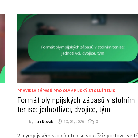
PRAVIDLA ZÁPASŮ PRO OLYMPIJSKÝ STOLNÍ TENIS
Formát olympijských zápasů v stolním
tenise: jednotlivci, dvojice, tým
by
Jan Novák
13/01/2026
0
V olympijském stolním tenisu soutěží sportovci ve t