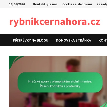
Skip
18/06/2026
Kontaktujte nás
Cookies a sledování
Zásady
to
content
rybnikcernahora.cz
PŘÍSPĚVKY NA BLOGU
DOMOVSKÁ STRÁNKA
KON