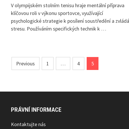
V olympijském stolním tenisu hraje mentální příprava
klíčovou roli v výkonu sportovce, využívající
psychologické strategie k posílení soustředění a zvládá
stresu. Používáním specifických technik k …
Posts
Previous
1
…
4
5
pagination
PRÁVNÍ INFORMACE
Kontaktujte nás