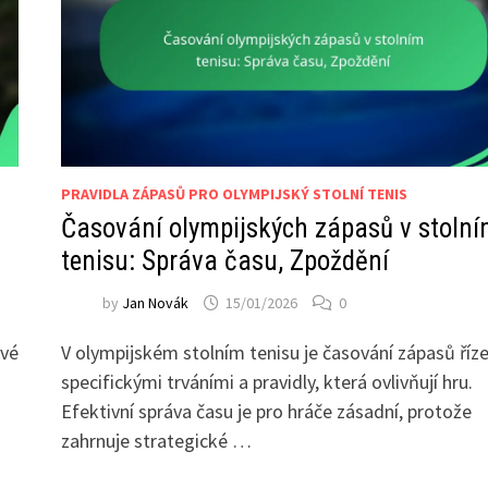
PRAVIDLA ZÁPASŮ PRO OLYMPIJSKÝ STOLNÍ TENIS
Časování olympijských zápasů v stoln
tenisu: Správa času, Zpoždění
by
Jan Novák
15/01/2026
0
ové
V olympijském stolním tenisu je časování zápasů říz
specifickými trváními a pravidly, která ovlivňují hru.
Efektivní správa času je pro hráče zásadní, protože
zahrnuje strategické …