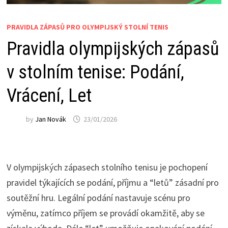
PRAVIDLA ZÁPASŮ PRO OLYMPIJSKÝ STOLNÍ TENIS
Pravidla olympijských zápasů
v stolním tenise: Podání,
Vrácení, Let
by
Jan Novák
23/01/2026
V olympijských zápasech stolního tenisu je pochopení
pravidel týkajících se podání, příjmu a “letů” zásadní pro
soutěžní hru. Legální podání nastavuje scénu pro
výměnu, zatímco příjem se provádí okamžitě, aby se