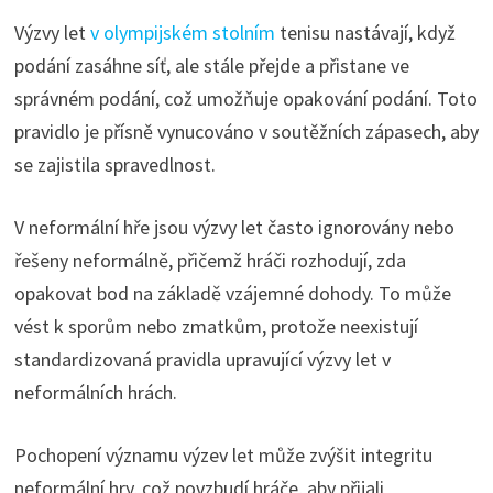
Výzvy let
v olympijském stolním
tenisu nastávají, když
podání zasáhne síť, ale stále přejde a přistane ve
správném podání, což umožňuje opakování podání. Toto
pravidlo je přísně vynucováno v soutěžních zápasech, aby
se zajistila spravedlnost.
V neformální hře jsou výzvy let často ignorovány nebo
řešeny neformálně, přičemž hráči rozhodují, zda
opakovat bod na základě vzájemné dohody. To může
vést k sporům nebo zmatkům, protože neexistují
standardizovaná pravidla upravující výzvy let v
neformálních hrách.
Pochopení významu výzev let může zvýšit integritu
neformální hry, což povzbudí hráče, aby přijali