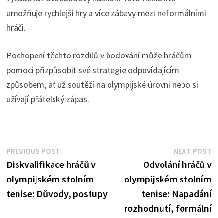
umožňuje rychlejší hry a více zábavy mezi neformálními
hráči.
Pochopení těchto rozdílů v bodování může hráčům
pomoci přizpůsobit své strategie odpovídajícím
způsobem, ať už soutěží na olympijské úrovni nebo si
užívají přátelský zápas.
Post
Previous
N
PREVIOUS POST
NEXT POST
post:
p
Diskvalifikace hráčů v
Odvolání hráčů v
navigation
olympijském stolním
olympijském stolním
tenise: Důvody, postupy
tenise: Napadání
rozhodnutí, formální