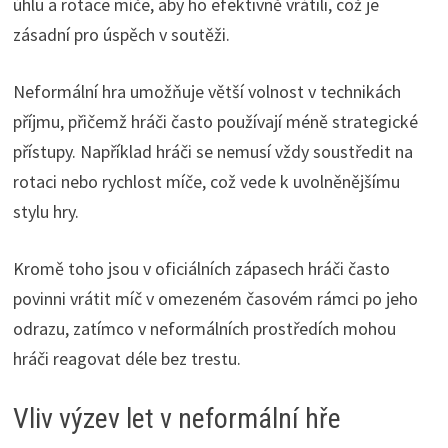
úhlu a rotace míče, aby ho efektivně vrátili, což je
zásadní pro úspěch v soutěži.
Neformální hra umožňuje větší volnost v technikách
příjmu, přičemž hráči často používají méně strategické
přístupy. Například hráči se nemusí vždy soustředit na
rotaci nebo rychlost míče, což vede k uvolněnějšímu
stylu hry.
Kromě toho jsou v oficiálních zápasech hráči často
povinni vrátit míč v omezeném časovém rámci po jeho
odrazu, zatímco v neformálních prostředích mohou
hráči reagovat déle bez trestu.
Vliv výzev let v neformální hře