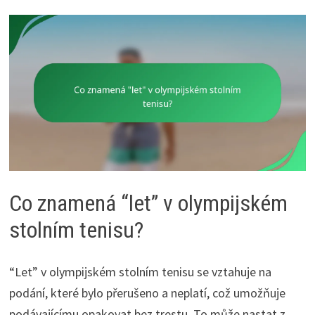
Co znamená “let” v olympijském
stolním tenisu?
“Let” v olympijském stolním tenisu se vztahuje na
podání, které bylo přerušeno a neplatí, což umožňuje
podávajícímu opakovat bez trestu. To může nastat z