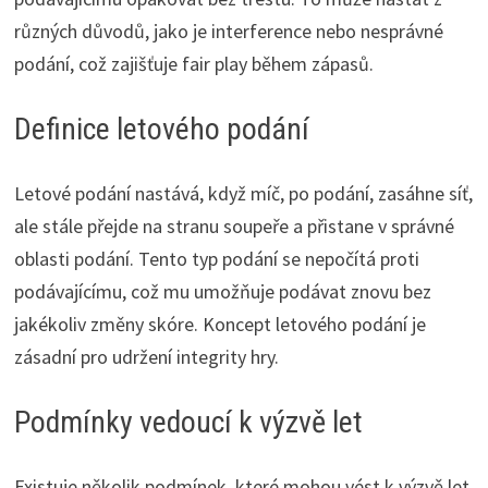
různých důvodů, jako je interference nebo nesprávné
podání, což zajišťuje fair play během zápasů.
Definice letového podání
Letové podání nastává, když míč, po podání, zasáhne síť,
ale stále přejde na stranu soupeře a přistane v správné
oblasti podání. Tento typ podání se nepočítá proti
podávajícímu, což mu umožňuje podávat znovu bez
jakékoliv změny skóre. Koncept letového podání je
zásadní pro udržení integrity hry.
Podmínky vedoucí k výzvě let
Existuje několik podmínek, které mohou vést k výzvě let