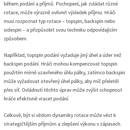
během podání a příjmů. Pochopení, jak zvládat různé
rotace, může výrazně ovlivnit výsledek příjmu. Hráči
musí rozpoznat typ rotace – topspin, backspin nebo
sidespin – a přizpůsobit svou techniku odpovídajícím
způsobem.
Například, topspin podání vyžaduje jiný úhel a úder než
backspin podání. Hráči mohou kompenzovat topspin
použitím mírně uzavřeného úhlu pálky, zatímco backspin
může vyžadovat otevřený úhel pálky, aby míč přeletěl
přes síť. Ovládnutí těchto úprav může zvýšit schopnost
hráče efektivně vracet podání.
Celkově, být si vědom dynamiky rotace může vést k
strategičtějším příjmům a zlepšení výkonu v zápasech.