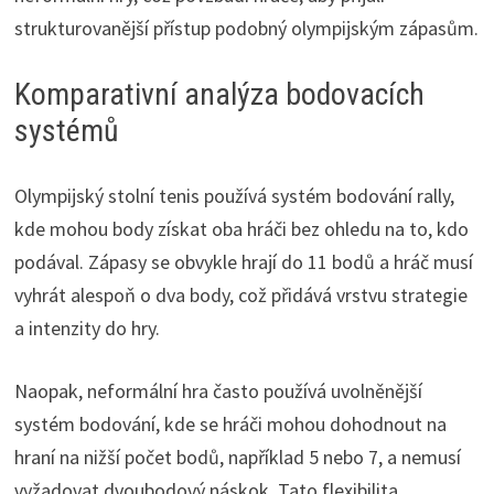
strukturovanější přístup podobný olympijským zápasům.
Komparativní analýza bodovacích
systémů
Olympijský stolní tenis používá systém bodování rally,
kde mohou body získat oba hráči bez ohledu na to, kdo
podával. Zápasy se obvykle hrají do 11 bodů a hráč musí
vyhrát alespoň o dva body, což přidává vrstvu strategie
a intenzity do hry.
Naopak, neformální hra často používá uvolněnější
systém bodování, kde se hráči mohou dohodnout na
hraní na nižší počet bodů, například 5 nebo 7, a nemusí
vyžadovat dvoubodový náskok. Tato flexibilita